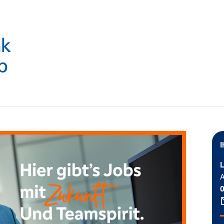
I
L
A