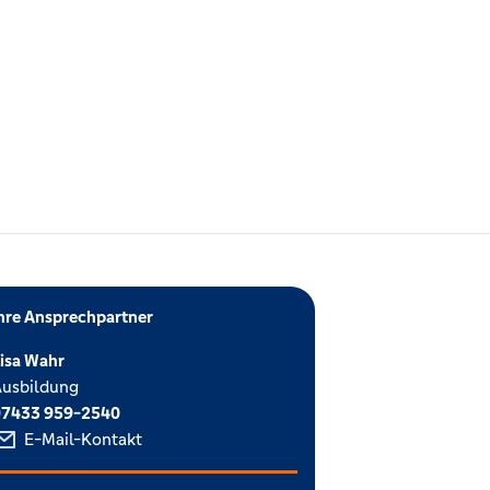
hre Ansprechpartner
isa Wahr
usbildung
07433 959-2540
E-Mail-Kontakt