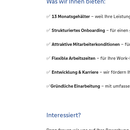
Was wir Ihnen bieten:
✅
13 Monatsgehälter
– weil Ihre Leistun
✅
Strukturiertes Onboarding
– für einen
✅
Attraktive Mitarbeiterkonditionen
– fü
✅
Flexible Arbeitszeiten
– für Ihre Work-
✅
Entwicklung & Karriere
– wir fördern I
✅
Gründliche Einarbeitung
– mit umfasse
Interessiert?