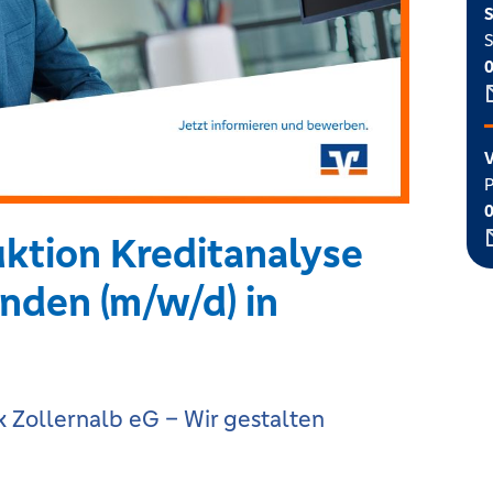
S
S
V
P
uktion Kreditanalyse
den (m/w/d) in
 Zollernalb eG – Wir gestalten