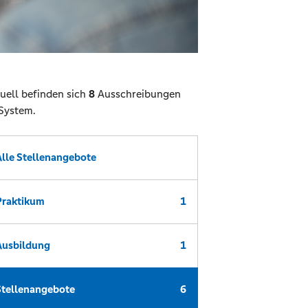
uell befinden sich
8
Ausschreibungen
System.
Alle Stellenangebote
Praktikum
1
Ausbildung
1
Stellenangebote
6