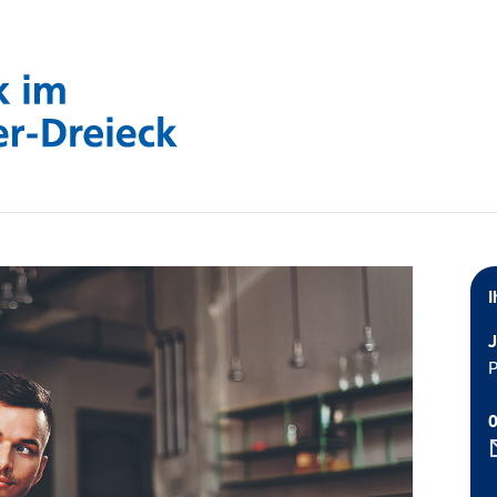
I
J
P