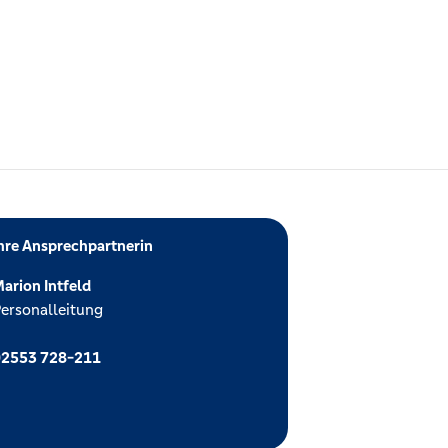
hre Ansprechpartnerin
arion Intfeld
ersonalleitung
02553 728-211