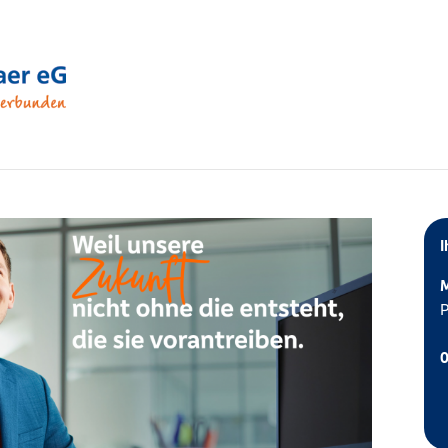
I
M
P