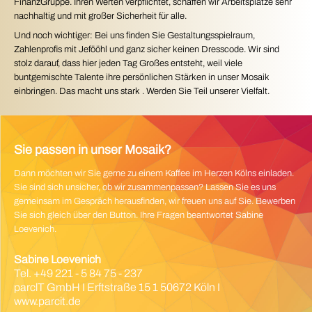
FinanzGruppe. Ihren Werten verpflichtet, schaffen wir Arbeitsplätze sehr
nachhaltig und mit großer Sicherheit für alle.
Und noch wichtiger: Bei uns finden Sie Gestaltungsspielraum,
Zahlenprofis mit Jefööhl und ganz sicher keinen Dresscode. Wir sind
stolz darauf, dass hier jeden Tag Großes entsteht, weil viele
buntgemischte Talente ihre persönlichen Stärken in unser Mosaik
einbringen. Das macht uns stark . Werden Sie Teil unserer Vielfalt.
Sie passen in unser Mosaik?
Dann möchten wir Sie gerne zu einem Kaffee im Herzen Kölns einladen.
Sie sind sich unsicher, ob wir zusammenpassen? Lassen Sie es uns
gemeinsam im Gespräch herausfinden, wir freuen uns auf Sie. Bewerben
Sie sich gleich über den Button. Ihre Fragen beantwortet Sabine
Loevenich.
Sabine Loevenich
Tel. +49 221 - 5 84 75 - 237
parclT GmbH I Erftstraße 15 1 50672 Köln I
www.parcit.de