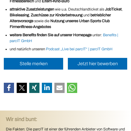
Fitnessbereich
und
Eltern-Kind-Büro
attraktive Zusatzleistungen
wie u.a. Deutschlandticket als
JobTicket
,
Bikeleasing
,
Zuschüsse zur Kinderbetreuung
und
betrieblicher
Altersvorsorge
sowie die
Nutzung unseres Urban Sports Club
Firmenfitness-Angebotes
weitere Benefits finden Sie auf unserer Homepage
unter:
Benefits |
parcIT GmbH
und natürlich unseren
Podcast „Live bei parcIT“ | parcIT GmbH
Stelle merken
Jetzt hier bewerben
Wir sind bunt:
Die Fakten: Die parcIT ist einer der führenden Anbieter von Software und