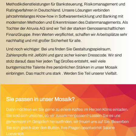
Methodikdienstleistungen für Banksteuerung, Risikomanagement und
Ratingverfahren in Deutschland. Unsere Lösungen verbinden
jahrzehntelanges Know-how in Softwareentwicklung und Banking mit
modernsten Methoden und Erkenntnissen des Datenmanagements. Als
Tochter der Atruvia AG sind wir Teil der starken Genossenschaftlichen
FinanzGruppe. Ihren Werten verpflichtet, schaffen wir Arbeitsplätze sehr
nachhaltig und mit großer Sicherheit für alle.
Und noch wichtiger: Bei uns finden Sie Gestaltungsspielraum,
Zahlenprofis mit Jefööhl und ganz sicher keinen Dresscode. Wir sind
stolz darauf, dass hier jeden Tag Großes entsteht, weil viele
buntgemischte Talente ihre persönlichen Stärken in unser Mosaik
einbringen. Das macht uns stark . Werden Sie Teil unserer Vielfalt.
Sie passen in unser Mosaik?
Dann möchten wir Sie gerne zu einem Kaffee im Herzen Kölns einladen.
Sie sind sich unsicher, ob wir zusammenpassen? Lassen Sie es uns
gemeinsam im Gespräch herausfinden, wir freuen uns auf Sie. Bewerben
Sie sich gleich über den Button. Ihre Fragen beantwortet Sabine
Loevenich.