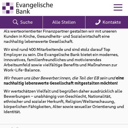
Suche
Alle Stellen
Kontakte
Als werteorientierter Finanzpartner gestalten wir mit unseren
Kunden in Kirche, Gesundheits- und Sozialwirtschaft eine
nachhaltig lebenswerte Gesellschaft.
Wir sind rund 400 Mitarbeitende und sind stolz darauf Top
Employer zu sein. Die Evangelische Bank bietet ein modernes,
innovatives, familienfreundliches und motivierendes
Arbeitsumfeld sowie vielfältige Benefits und Maßnahmen zur
Work-Life-Balance.
Wir freuen uns über Bewerber:innen, die Teil der EB sein und
eine
nachhaltig lebenswerte Gesellschaft mitgestalten möchten!
Wir wertschätzen Vielfalt und begrüßen daher ausdrücklich alle
Bewerbungen – unabhängig von Geschlecht, Nationalität,
ethnischer und sozialer Herkunft, Religion/Weltanschauung,
körperlichen Fähigkeiten, Alter sowie sexueller Orientierung und
Identität.