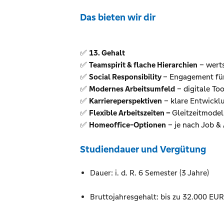
Das bieten wir dir
✅
13. Gehalt
✅
Teamspirit & flache Hierarchien
– wert
✅
Social Responsibility
– Engagement für
✅
Modernes Arbeitsumfeld
– digitale To
✅
Karriereperspektiven
– klare
Entwickl
✅
Flexible Arbeitszeiten –
Gleitzeitmodel
✅
Homeoffice-Optionen
– je nach Job &
Studiendauer und Vergütung
Dauer: i. d. R. 6 Semester (3 Jahre)
Bruttojahresgehalt: bis zu 32.000 EUR