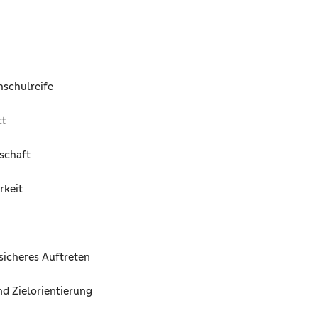
hschulreife
tt
schaft
rkeit
sicheres Auftreten
d Zielorientierung