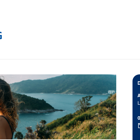
D
A
L