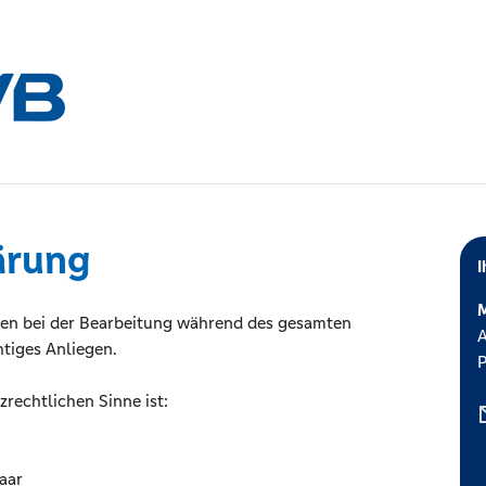
ärung
I
M
en bei der Bearbeitung während des gesamten
A
tiges Anliegen.
P
zrechtlichen Sinne ist:
aar