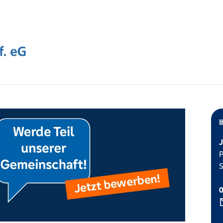
I
J
P
S
0