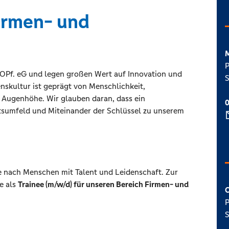
Firmen- und
M
P
d.OPf. eG und legen großen Wert auf Innovation und
S
skultur ist geprägt von Menschlichkeit,
Augenhöhe. Wir glauben daran, dass ein
0
tsumfeld und Miteinander der Schlüssel zu unserem
he nach Menschen mit Talent und Leidenschaft. Zur
e als
Trainee (m/w/d) für unseren Bereich Firmen- und
C
P
S