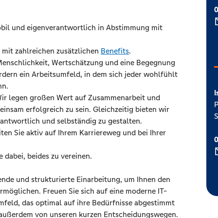
0
obil und eigenverantwortlich in Abstimmung mit
g mit zahlreichen zusätzlichen
Benefits
.
 Menschlichkeit, Wertschätzung und eine Begegnung
dern ein Arbeitsumfeld, in dem sich jeder wohlfühlt
nn.
I
Wir legen großen Wert auf Zusammenarbeit und
P
insam erfolgreich zu sein. Gleichzeitig bieten wir
S
erantwortlich und selbständig zu gestalten.
iten Sie aktiv auf Ihrem Karriereweg und bei Ihrer
0
e dabei, beides zu vereinen.
ende und strukturierte Einarbeitung, um Ihnen den
rmöglichen. Freuen Sie sich auf eine moderne IT-
mfeld, das optimal auf ihre Bedürfnisse abgestimmt
tag außerdem von unseren kurzen Entscheidungswegen.