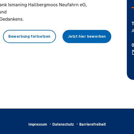
ank Ismaning Hallbergmoos Neufahrn eG,
 und
 Gedankens.
T
A
Bewerbung fortsetzen
Jetzt hier bewerben
Impressum
Datenschutz
Barrierefreiheit