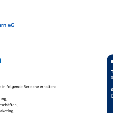
m
I
T
S
e in folgende Bereiche erhalten:
tung,
eschäften,
rketing,