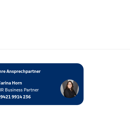
hre Ansprechpartner
arina Horn
R Business Partner
09421 9914 236