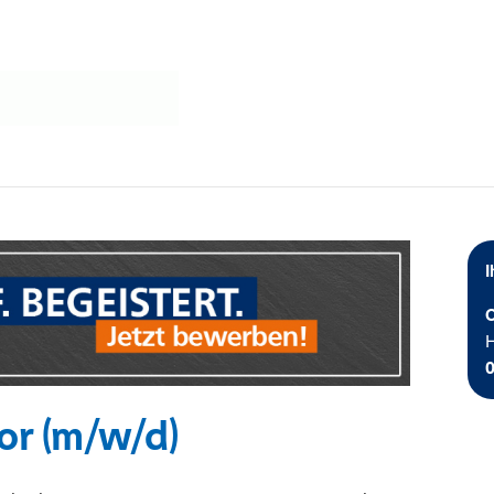
I
C
H
or (m/w/d)